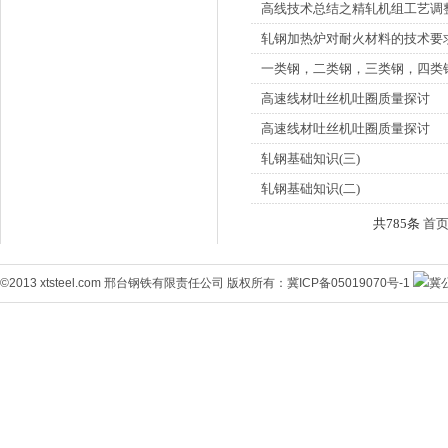
高线技术总结之精轧机组工艺调
轧钢加热炉对耐火材料的技术要
一类钢，二类钢，三类钢，四类
高速线材吐丝机吐圈质量探讨
高速线材吐丝机吐圈质量探讨
轧钢基础知识(三)
轧钢基础知识(二)
共785条
首
©2013 xtsteel.com 邢台钢铁有限责任公司 版权所有：
冀ICP备05019070号-1
冀公