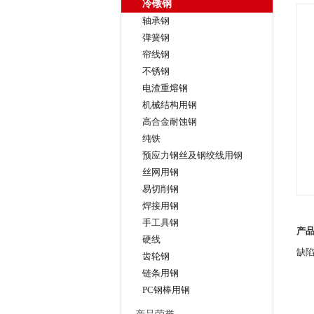
冷镦钢
轴承钢
弹簧钢
帘线钢
不锈钢
电渣重熔钢
机械结构用钢
高合金耐蚀钢
纯铁
预应力钢丝及钢绞线用钢
丝网用钢
易切削钢
焊接用钢
手工具钢
产
硬线
缺
齿轮钢
链条用钢
PC钢棒用钢