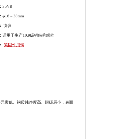
：
35VB
：
φ16～38mm
：
协议
：
适用于生产10.9级钢结构螺栓
：
紧固件用钢
有害元素低、钢质纯净度高、脱碳层小，表面